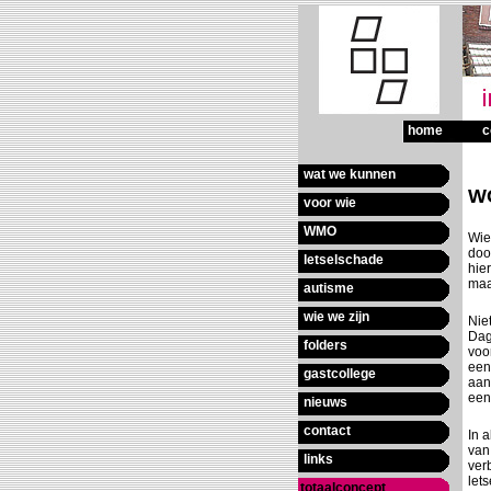
home
c
wat we kunnen
voor wie
WMO
letselschade
autisme
wie we zijn
folders
gastcollege
nieuws
contact
links
totaalconcept