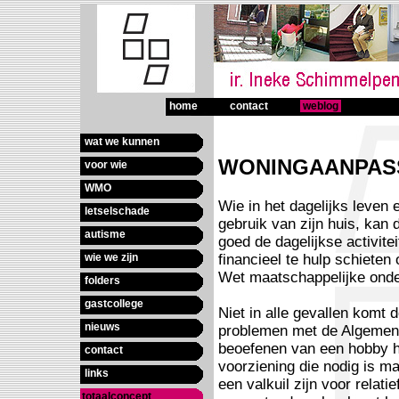
home
contact
weblog
wat we kunnen
voor wie
WMO
letselschade
autisme
wie we zijn
folders
gastcollege
nieuws
contact
links
totaalconcept